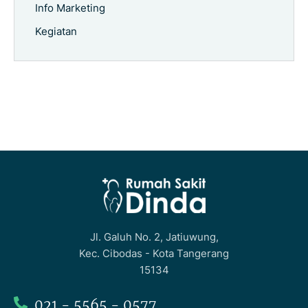
Info Marketing
Kegiatan
Jl. Galuh No. 2, Jatiuwung,
Kec. Cibodas - Kota Tangerang
15134
021 - 5565 - 0577