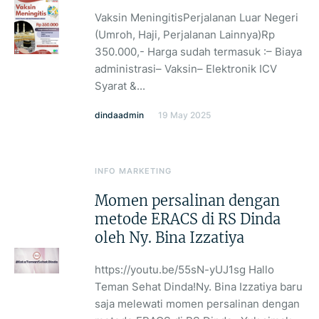
Vaksin MeningitisPerjalanan Luar Negeri
(Umroh, Haji, Perjalanan Lainnya)Rp
350.000,- Harga sudah termasuk :– Biaya
administrasi– ⁠Vaksin– ⁠Elektronik ICV
Syarat &...
dindaadmin
19 May 2025
INFO MARKETING
Momen persalinan dengan
metode ERACS di RS Dinda
oleh Ny. Bina Izzatiya
https://youtu.be/55sN-yUJ1sg Hallo
Teman Sehat Dinda!Ny. Bina Izzatiya baru
saja melewati momen persalinan dengan