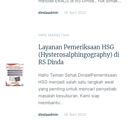
metode ERACS di RS Dinda.. Yuk simak...
dindaadmin
28 April 2025
INFO MARKETING
Layanan Pemeriksaan HSG
(Hysterosalphingography) di
RS Dinda
Hallo Teman Sehat Dinda!Pemeriksaan
HSG menjadi salah satu langkah awal
yang penting untuk mencari penyebab
masalah kesuburan. Kami siap
membantu...
dindaadmin
28 April 2025