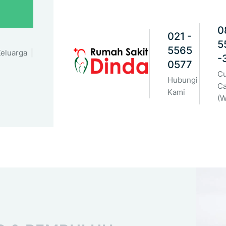
0
021 -
5
5565
eluarga |
-
0577
C
Hubungi
C
Kami
(W