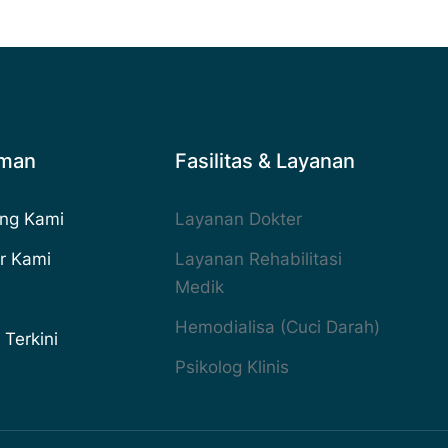
aman
Fasilitas & Layanan
ng Kami
Layanan Dokter
r Kami
Layanan Rehabilitasi
Medik
Hemodialisa (Cuci Darah)
 Terkini
Psikolog Klinis