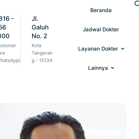
Beranda
816 -
Jl.
56
Galuh
Jadwal Dokter
300
No. 2
ustomer
Kota
Layanan Dokter
are
Tangeran
hatsApp)
g - 15134
Lainnya