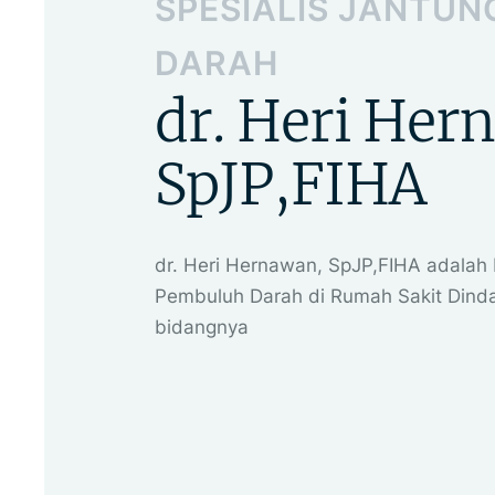
SPESIALIS JANTUN
DARAH
dr. Heri Her
SpJP,FIHA
dr. Heri Hernawan, SpJP,FIHA adalah 
Pembuluh Darah di Rumah Sakit Dind
bidangnya