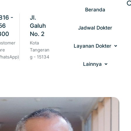
Beranda
816 -
Jl.
56
Galuh
Jadwal Dokter
300
No. 2
ustomer
Kota
Layanan Dokter
are
Tangeran
hatsApp)
g - 15134
Lainnya