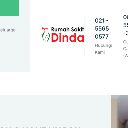
0
021 -
5
5565
eluarga |
-
0577
C
Hubungi
C
Kami
(W